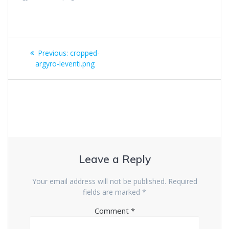
Post
Previous
Previous:
cropped-
navigation
post:
argyro-leventi.png
Leave a Reply
Your email address will not be published.
Required
fields are marked
*
Comment
*