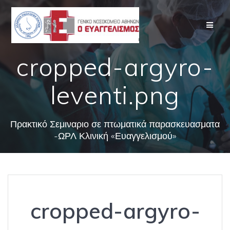
Skip
to
content
cropped-argyro-
leventi.png
Πρακτικό Σεμιναριο σε πτωματικά παρασκευασματα
-ΩΡΛ Κλινική «Ευαγγελισμού»
cropped-argyro-