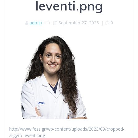
leventi.png
admin
September 27, 2023
|
0
http://www.fess.gr/wp-content/uploads/2023/09/cropped-
argyro-leventi.png