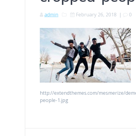
admin
February 26, 2018
|
0
http://extendthemes.com/mesmerize/dem
people-1.jpg
Post