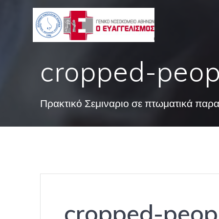
Skip
to
content
cropped-peop
Πρακτικό Σεμιναριο σε πτωματικά παρ
cropped-peopl