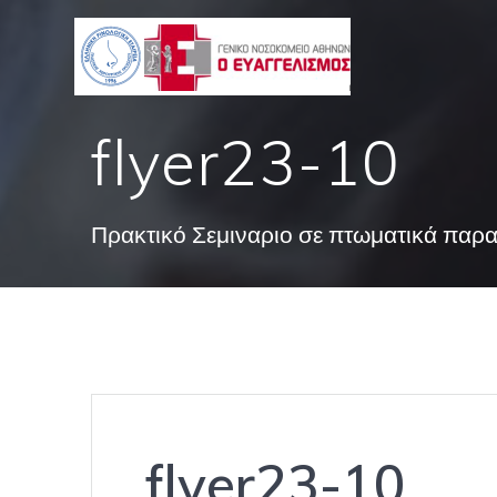
Skip
to
content
flyer23-10
Πρακτικό Σεμιναριο σε πτωματικά παρ
flyer23-10