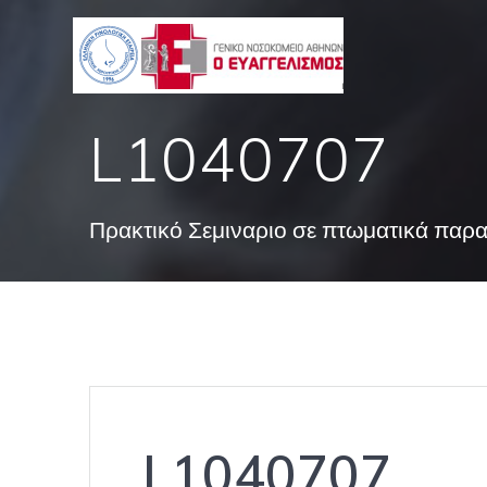
Skip
to
content
L1040707
Πρακτικό Σεμιναριο σε πτωματικά παρ
L1040707