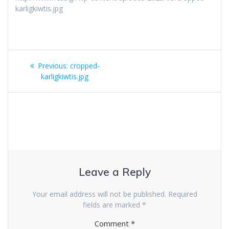
karligkiwtis.jpg
Post
Previous
Previous:
cropped-
navigation
post:
karligkiwtis.jpg
Leave a Reply
Your email address will not be published.
Required
fields are marked
*
Comment
*