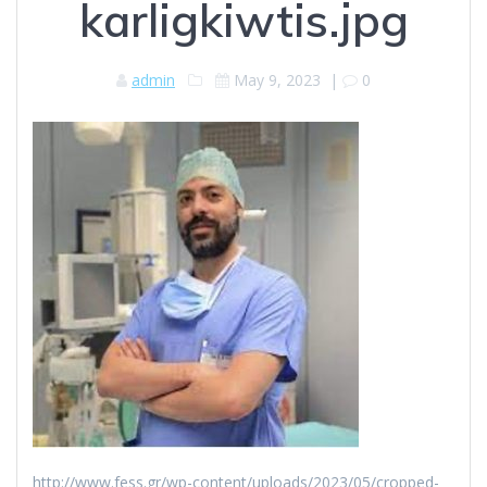
karligkiwtis.jpg
admin
May 9, 2023
|
0
http://www.fess.gr/wp-content/uploads/2023/05/cropped-