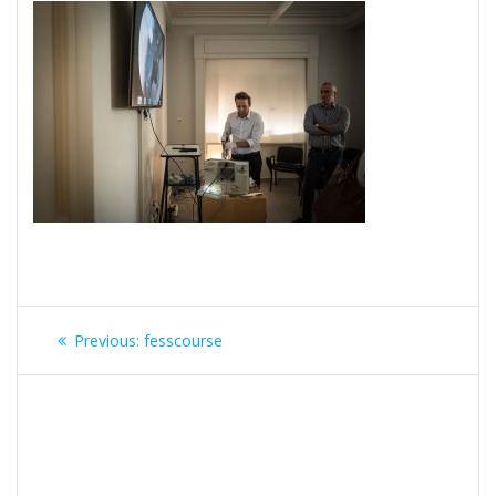
Post
Previous
Previous:
fesscourse
navigation
post: