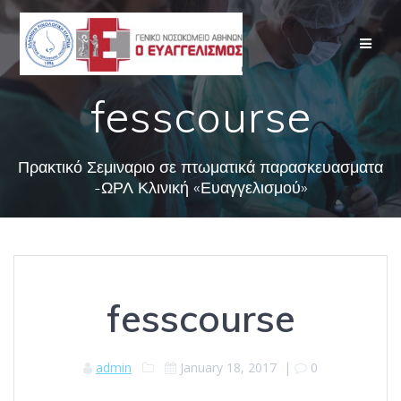
Skip
to
content
fesscourse
Πρακτικό Σεμιναριο σε πτωματικά παρασκευασματα
-ΩΡΛ Κλινική «Ευαγγελισμού»
fesscourse
admin
January 18, 2017
|
0