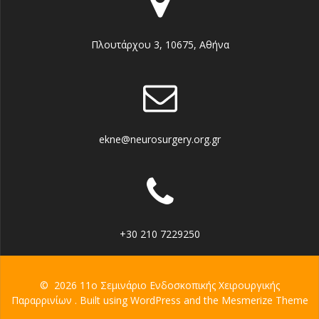
Πλουτάρχου 3, 10675, Αθήνα
ekne@neurosurgery.org.gr
+30 210 7229250
© 2026 11ο Σεμινάριο Ενδοσκοπικής Χειρουργικής
Παραρρινίων . Built using WordPress and the
Mesmerize Theme