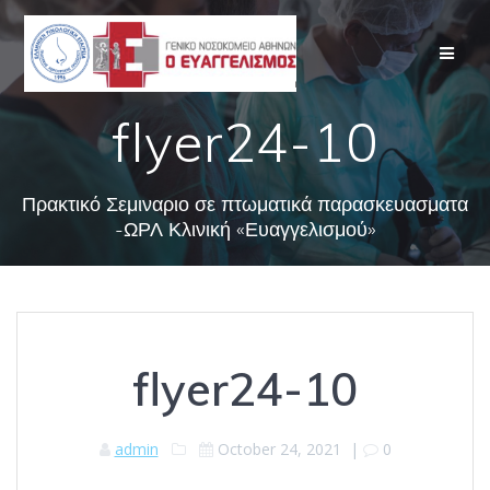
Skip
to
content
flyer24-10
Πρακτικό Σεμιναριο σε πτωματικά παρασκευασματα
-ΩΡΛ Κλινική «Ευαγγελισμού»
flyer24-10
admin
October 24, 2021
|
0