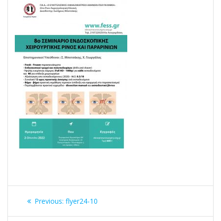
Post
Previous
Previous:
flyer24-10
navigation
post: