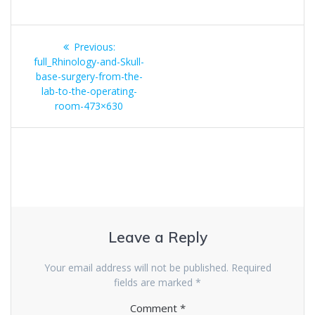
Post
Previous
Previous:
navigation
post:
full_Rhinology-and-Skull-
base-surgery-from-the-
lab-to-the-operating-
room-473×630
Leave a Reply
Your email address will not be published.
Required
fields are marked
*
Comment
*