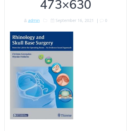
473×630
admin
September 16, 2021
|
0