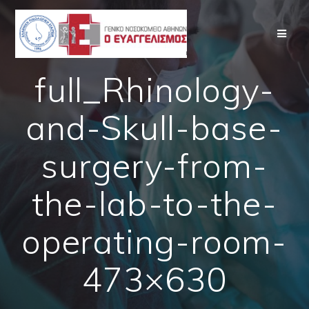
Skip
to
content
full_Rhinology-
and-Skull-base-
surgery-from-
the-lab-to-the-
operating-room-
473×630