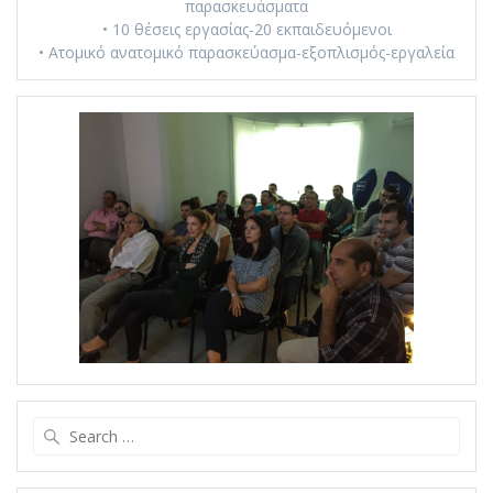
παρασκευάσματα
• 10 θέσεις εργασίας-20 εκπαιδευόμενοι
• Ατομικό ανατομικό παρασκεύασμα-εξοπλισμός-εργαλεία
Search
for: