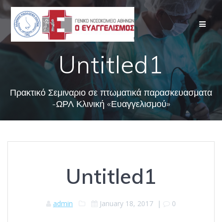
Skip
to
content
Untitled1
Πρακτικό Σεμιναριο σε πτωματικά παρασκευασματα
-ΩΡΛ Κλινική «Ευαγγελισμού»
Untitled1
admin
January 18, 2017
|
0