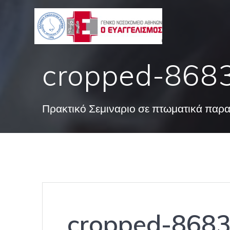
Skip
to
content
cropped-8683
Πρακτικό Σεμιναριο σε πτωματικά παρ
cropped-8683