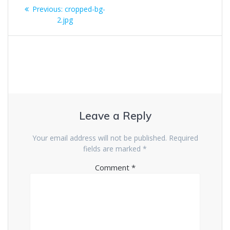
Post
Previous
Previous:
cropped-bg-
navigation
post:
2.jpg
Leave a Reply
Your email address will not be published.
Required
fields are marked
*
Comment
*