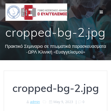
Skip
to
content
cropped-bg-2.jpg
Πρακτικό Σεμιναριο σε πτωματικά παρασκευασματα
-ΩΡΛ Κλινική «Ευαγγελισμού»
cropped-bg-2.jpg
admin
May 9, 2023
|
0