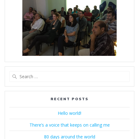
Search
for:
RECENT POSTS
Hello world!
There’s a voice that keeps on calling me
80 days around the world