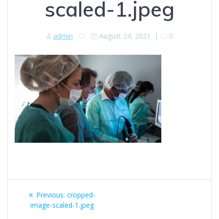
scaled-1.jpeg
admin
August 24, 2021
|
0
Post
Previous
Previous:
cropped-
navigation
post:
image-scaled-1.jpeg