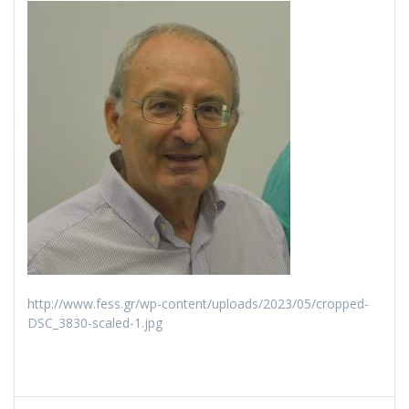
http://www.fess.gr/wp-content/uploads/2023/05/cropped-
DSC_3830-scaled-1.jpg