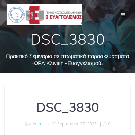
Skip
to
content
DSC_3830
Πρακτικό Σεμιναριο σε πτωματικά παρασκευασματα
-ΩΡΛ Κλινική «Ευαγγελισμού»
DSC_3830
admin
September 27, 2023
|
0