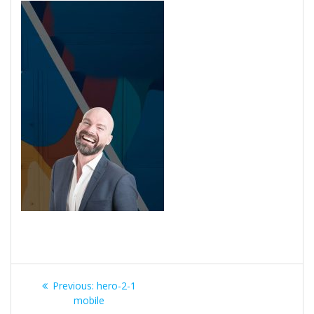
Post
Previous
Previous:
hero-2-1
navigation
post:
mobile