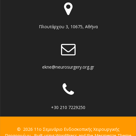
Πλουτάρχου 3, 10675, Αθήνα
ekne@neurosurgery.org.gr
+30 210 7229250
© 2026 11ο Σεμινάριο Ενδοσκοπικής Χειρουργικής
Παραρρινίων . Built using WordPress and the
Mesmerize Theme