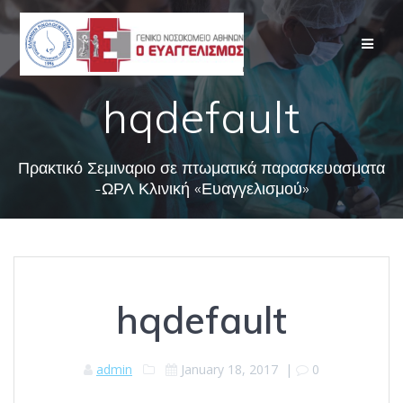
Skip
to
content
hqdefault
Πρακτικό Σεμιναριο σε πτωματικά παρασκευασματα
-ΩΡΛ Κλινική «Ευαγγελισμού»
hqdefault
admin
January 18, 2017
|
0