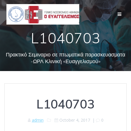
Skip
to
content
L1040703
Πρακτικό Σεμιναριο σε πτωματικά παρασκευασματα
-ΩΡΛ Κλινική «Ευαγγελισμού»
L1040703
admin
October 4, 2017
|
0