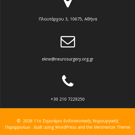
Πλουτάρχου 3, 10675, Αθήνα
ekne@neurosurgery.org.gr
+30 210 7229250
© 2026 11ο Σεμινάριο Ενδοσκοπικής Χειρουργικής
Παραρρινίων . Built using WordPress and the
Mesmerize Theme