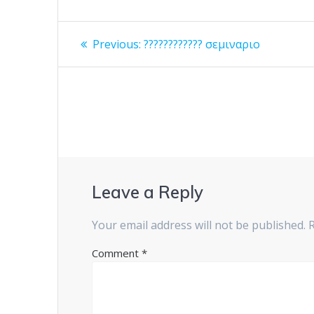
Post
Previous
Previous:
???????????? σεμιναριο
post:
navigation
Leave a Reply
Your email address will not be published.
Comment
*