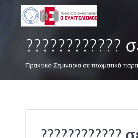
Skip
to
content
???????????? σ
Πρακτικό Σεμιναριο σε πτωματικά παρ
???????????? 