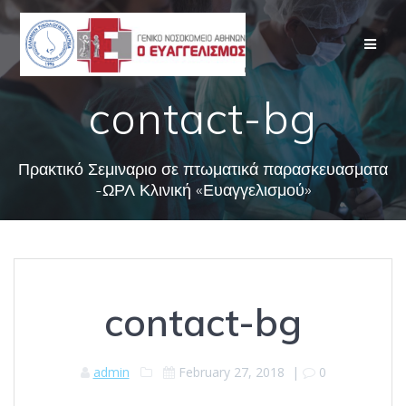
Skip
to
content
contact-bg
Πρακτικό Σεμιναριο σε πτωματικά παρασκευασματα
-ΩΡΛ Κλινική «Ευαγγελισμού»
contact-bg
admin
February 27, 2018
|
0