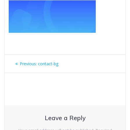
Post
Previous
Previous:
contact-bg
navigation
post:
Leave a Reply