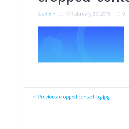
admin
February 27, 2018
|
0
Post
Previous
Previous:
cropped-contact-bg.jpg
post:
navigation