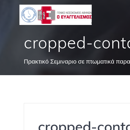
Skip
to
content
cropped-cont
Πρακτικό Σεμιναριο σε πτωματικά παρ
cropped-conta