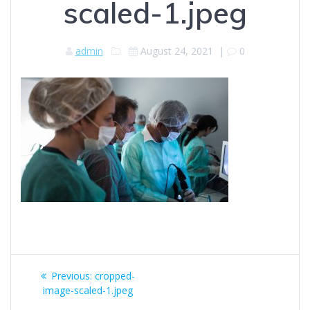
scaled-1.jpeg
admin
August 24, 2021
|
0
Post
Previous
Previous:
cropped-
navigation
post:
image-scaled-1.jpeg