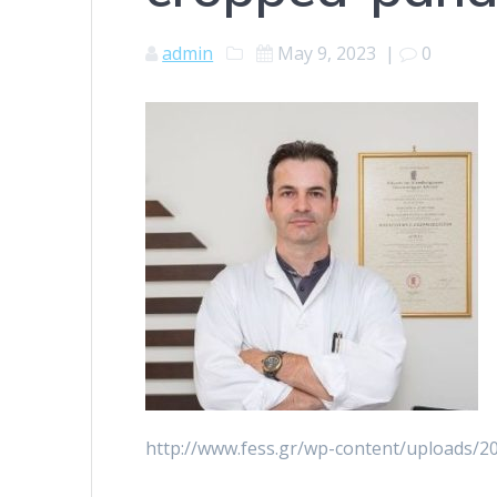
admin
May 9, 2023
|
0
http://www.fess.gr/wp-content/uploads/2