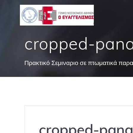
Skip
to
content
cropped-panag
Πρακτικό Σεμιναριο σε πτωματικά παρ
cropped-panag