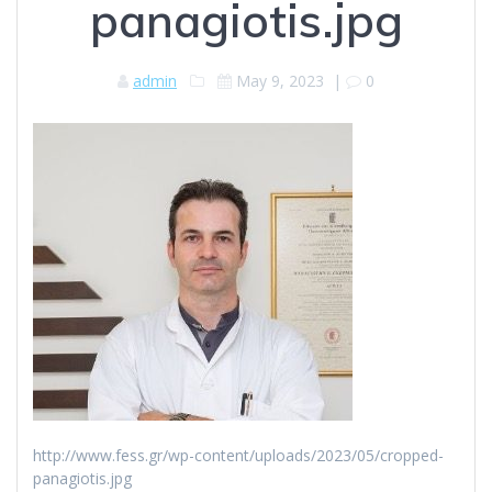
panagiotis.jpg
admin
May 9, 2023
|
0
http://www.fess.gr/wp-content/uploads/2023/05/cropped-
panagiotis.jpg