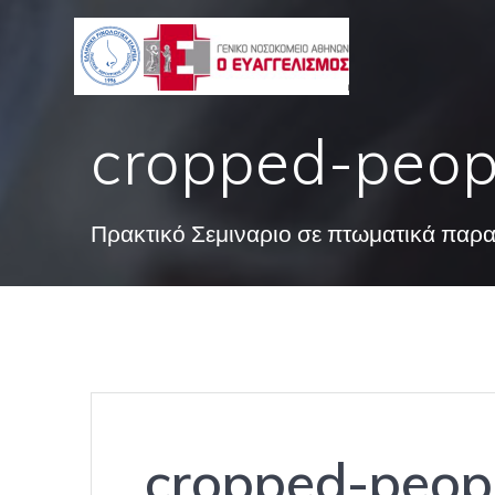
Skip
to
content
cropped-peop
Πρακτικό Σεμιναριο σε πτωματικά παρ
cropped-peopl