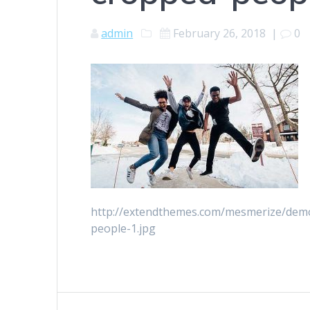
admin
February 26, 2018
|
0
http://extendthemes.com/mesmerize/dem
people-1.jpg
Post