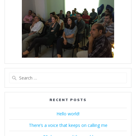
Search
for:
RECENT POSTS
Hello world!
There’s a voice that keeps on calling me