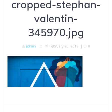
cropped-stephan-
valentin-
345970.jpg
admin
February 26, 2018
|
0
Post