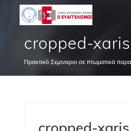
Skip
to
content
cropped-xaris
Πρακτικό Σεμιναριο σε πτωματικά παρ
cropped-xaris