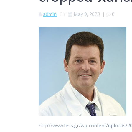
admin
May 9, 2023
|
0
http://www.fess.gr/wp-content/uploads/20