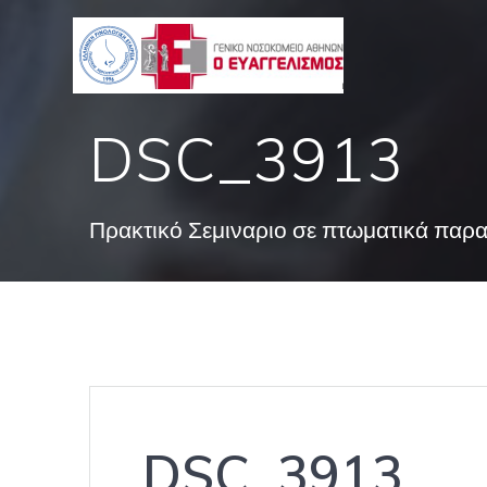
Skip
to
content
DSC_3913
Πρακτικό Σεμιναριο σε πτωματικά παρ
DSC_3913