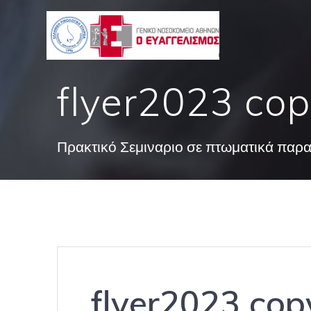
Skip
to
content
flyer2023 co
Πρακτικό Σεμιναριο σε πτωματικά παρ
flyer2023 cop