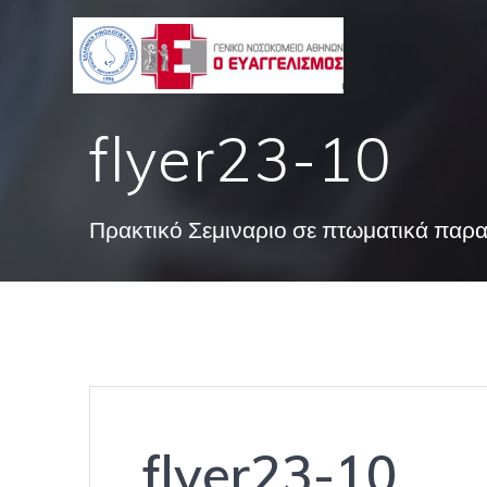
Skip
to
content
flyer23-10
Πρακτικό Σεμιναριο σε πτωματικά παρ
flyer23-10