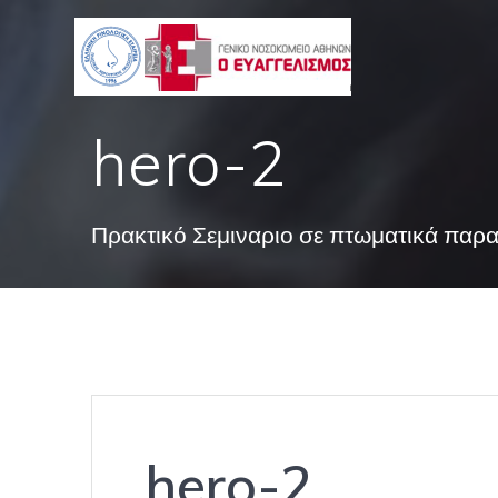
Skip
to
content
hero-2
Πρακτικό Σεμιναριο σε πτωματικά παρ
hero-2