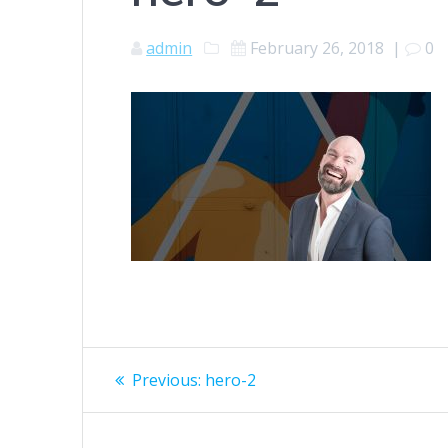
admin
February 26, 2018
|
0
Post
Previous
Previous:
hero-2
post:
navigation