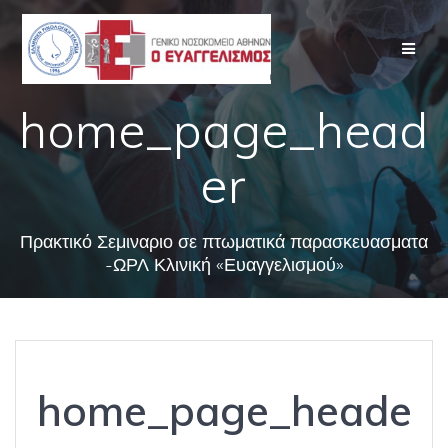
Skip
to
content
home_page_head
er
Πρακτικό Σεμιναριο σε πτωματικά παρασκευασματα
-ΩΡΛ Κλινική «Ευαγγελισμού»
home_page_heade