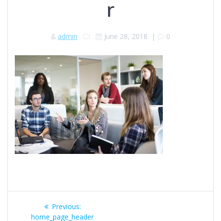
r
admin
June 28, 2018
|
0
Post
Previous
Previous:
post:
home_page_header