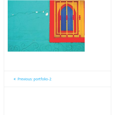
Post
Previous
Previous:
portfolio-2
navigation
post: