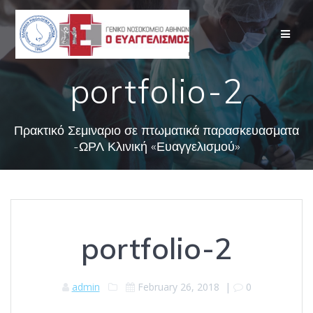
Skip
to
content
portfolio-2
Πρακτικό Σεμιναριο σε πτωματικά παρασκευασματα
-ΩΡΛ Κλινική «Ευαγγελισμού»
portfolio-2
admin
February 26, 2018
|
0