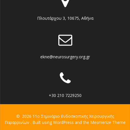
Πλουτάρχου 3, 10675, Αθήνα
ekne@neurosurgery.org.gr
+30 210 7229250
© 2026 11ο Σεμινάριο Ενδοσκοπικής Χειρουργικής
Παραρρινίων . Built using WordPress and the
Mesmerize Theme