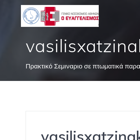
Skip
to
content
vasilisxatzina
Πρακτικό Σεμιναριο σε πτωματικά παρ
vasilisxatzina